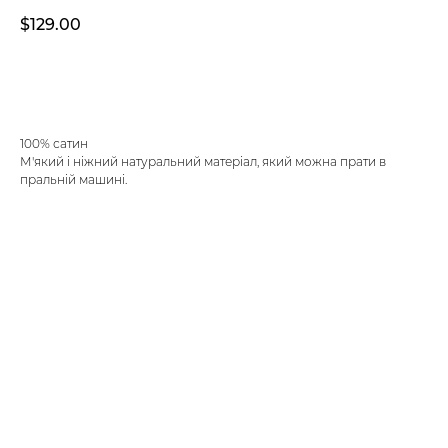
$
129.00
ДОДАТИ В КОШИК
100% сатин
М'який і ніжний натуральний матеріал, який можна прати в
пральній машині.